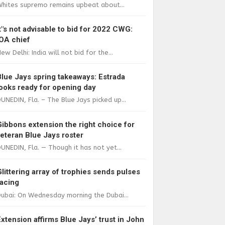
Whites supremo remains upbeat about...
It"s not advisable to bid for 2022 CWG:
IOA chief
ew Delhi: India will not bid for the...
Blue Jays spring takeaways: Estrada
looks ready for opening day
UNEDIN, Fla. – The Blue Jays picked up...
Gibbons extension the right choice for
veteran Blue Jays roster
UNEDIN, Fla. — Though it has not yet...
Glittering array of trophies sends pulses
racing
ubai: On Wednesday morning the Dubai...
Extension affirms Blue Jays’ trust in John