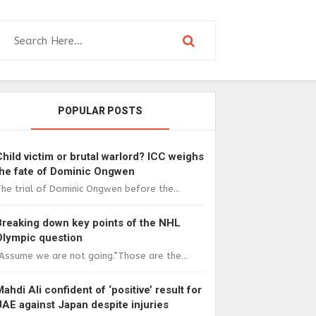
POPULAR POSTS
Child victim or brutal warlord? ICC weighs
the fate of Dominic Ongwen
he trial of Dominic Ongwen before the...
Breaking down key points of the NHL
Olympic question
Assume we are not going.”Those are the...
Mahdi Ali confident of ‘positive’ result for
UAE against Japan despite injuries